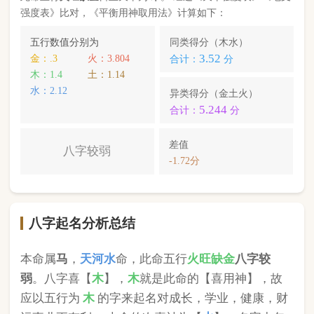
本命属
马
，
天河水
命，此命五行
火
旺缺
金
八字较
弱
。八字喜【
木
】，
木
就是此命的【喜用神】，故
应以五行为
木
的字来起名对成长，学业，健康，财
运事业更有利； 本命的次喜神为【
水
】，名字中包
含
水
的字，也可以改善运势。
刘知也
，您的姓名五行分别为：
金
火
土
；您的姓名
中
不含喜用神，名字中也不含克喜神
；您的姓名中
不含有次喜用神
；您的姓名中
存在相邻名克姓
问题
；您的姓名中
不存在相邻名互克
问题。故您的姓名
八字命理分析得分为：
80
分。
小提示：
同类和异类得分基本相同时，五行阴阳较平衡，一生
较顺利。当同类和异类得分相差过大时，八字过强或过弱，一
生起伏较大。在起名时，就需要观察八字需要什么用神（喜
神），然后在名字当中加入相应五行属性的字即可。
版权所有©2025 中华起名网