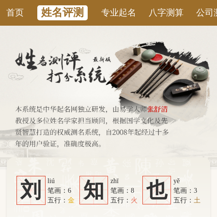
姓名评测
首页
专业起名
八字测算
公司测名
康
liú
zhī
yě
刘
知
也
笔画：6
笔画：8
笔画：3
五行：
金
五行：
火
五行：
土
系统从六个方面综合计算：