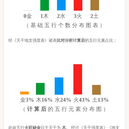
金
3%
木
16%
水
24%
火
43%
土
13%
（
计 算 后
的 五 行 元 素 分 布 图 ）
此命五行
火
旺缺
金
日主天干为
木
。 经过《天干强度表》《地支
强度表》比对，《平衡用神取用法》计算如下：
五行数值分别为
同类得分（木水）
3.52
金：.3
火：3.804
合计：
分
木：1.4
土：1.14
水：2.12
异类得分（金土火）
5.244
合计：
分
差值
八字较弱
-1.72分
八字起名分析总结