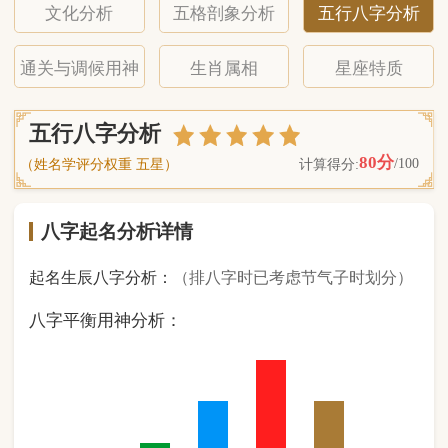
八字起名分析详情
起名生辰八字分析：
（排八字时已考虑节气子时划分）
八字平衡用神分析：
0
金
1
木
2
水
3
火
2
土
（ 基 础 五 行 个 数 分 布 图 表 ）
经《天干地支强度表》诸表
比对分析计算后
的五行元素占比：