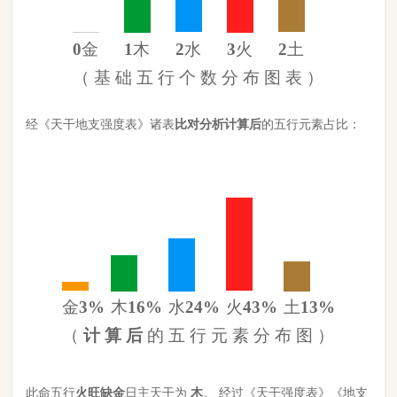
金
3%
木
16%
水
24%
火
43%
土
13%
（
计 算 后
的 五 行 元 素 分 布 图 ）
此命五行
火
旺缺
金
日主天干为
木
。 经过《天干强度表》《地支
强度表》比对，《平衡用神取用法》计算如下：
五行数值分别为
同类得分（木水）
3.52
金：.3
火：3.804
合计：
分
木：1.4
土：1.14
水：2.12
异类得分（金土火）
5.244
合计：
分
差值
八字较弱
-1.72分
八字起名分析总结