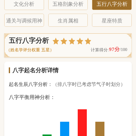
八字起名分析详情
起名生辰八字分析：
（排八字时已考虑节气子时划分）
八字平衡用神分析：
0
金
1
木
2
水
3
火
2
土
（ 基 础 五 行 个 数 分 布 图 表 ）
经《天干地支强度表》诸表
比对分析计算后
的五行元素占比：