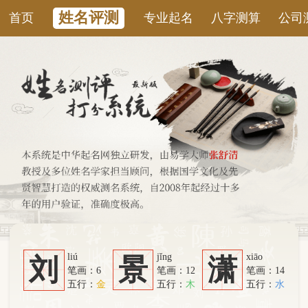
姓名评测
首页
专业起名
八字测算
公司测名
康
liú
jǐng
xiāo
刘
景
潇
笔画：6
笔画：12
笔画：14
五行：
金
五行：
木
五行：
水
系统从六个方面综合计算：