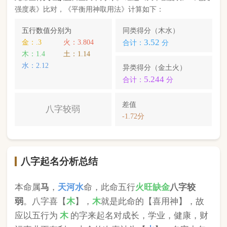
本命属
马
，
天河水
命，此命五行
火
旺缺
金
八字较
弱
。八字喜【
木
】，
木
就是此命的【喜用神】，故
应以五行为
木
的字来起名对成长，学业，健康，财
运事业更有利； 本命的次喜神为【
水
】，名字中包
含
水
的字，也可以改善运势。
刘景潇
，您的姓名五行分别为：
金
木
水
；您的姓名
中
含有喜用神，且名字中不含克喜神
；您的姓名中
含有次喜用神
；您的姓名中
不存在相邻名克姓
问题
；您的姓名中
不存在相邻名互克
问题。故您的姓名
八字命理分析得分为：
97
分。
小提示：
同类和异类得分基本相同时，五行阴阳较平衡，一生
较顺利。当同类和异类得分相差过大时，八字过强或过弱，一
生起伏较大。在起名时，就需要观察八字需要什么用神（喜
神），然后在名字当中加入相应五行属性的字即可。
版权所有©2025 中华起名网