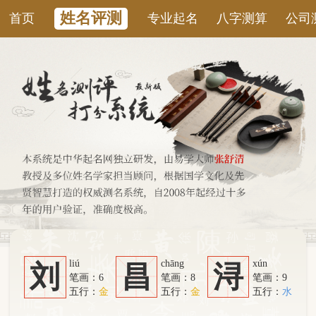
姓名评测
首页
专业起名
八字测算
公司测名
康
liú
chāng
xún
刘
昌
浔
笔画：6
笔画：8
笔画：9
五行：
金
五行：
金
五行：
水
系统从六个方面综合计算：