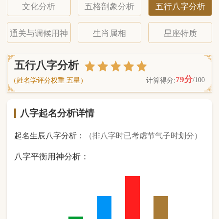
八字起名分析详情
起名生辰八字分析：
（排八字时已考虑节气子时划分）
八字平衡用神分析：
0
金
1
木
2
水
3
火
2
土
（ 基 础 五 行 个 数 分 布 图 表 ）
经《天干地支强度表》诸表
比对分析计算后
的五行元素占比：