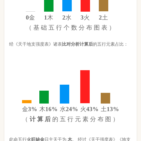
金
3%
木
16%
水
24%
火
43%
土
13%
（
计 算 后
的 五 行 元 素 分 布 图 ）
此命五行
火
旺缺
金
日主天干为
木
。 经过《天干强度表》《地支
强度表》比对，《平衡用神取用法》计算如下：
五行数值分别为
同类得分（木水）
3.52
金：.3
火：3.804
合计：
分
木：1.4
土：1.14
水：2.12
异类得分（金土火）
5.244
合计：
分
差值
八字较弱
-1.72分
八字起名分析总结