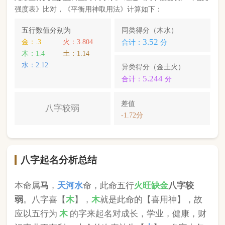
本命属
马
，
天河水
命，此命五行
火
旺缺
金
八字较
弱
。八字喜【
木
】，
木
就是此命的【喜用神】，故
应以五行为
木
的字来起名对成长，学业，健康，财
运事业更有利； 本命的次喜神为【
水
】，名字中包
含
水
的字，也可以改善运势。
刘昌浔
，您的姓名五行分别为：
金
金
水
；您的姓名
中
不含喜用神，且名字中还含有克喜神
；您的姓名
中
含有次喜用神
；您的姓名中
不存在相邻名克姓
问
题 ；您的姓名中
不存在相邻名互克
问题。故您的姓
名八字命理分析得分为：
79
分。
小提示：
同类和异类得分基本相同时，五行阴阳较平衡，一生
较顺利。当同类和异类得分相差过大时，八字过强或过弱，一
生起伏较大。在起名时，就需要观察八字需要什么用神（喜
神），然后在名字当中加入相应五行属性的字即可。
版权所有©2025 中华起名网