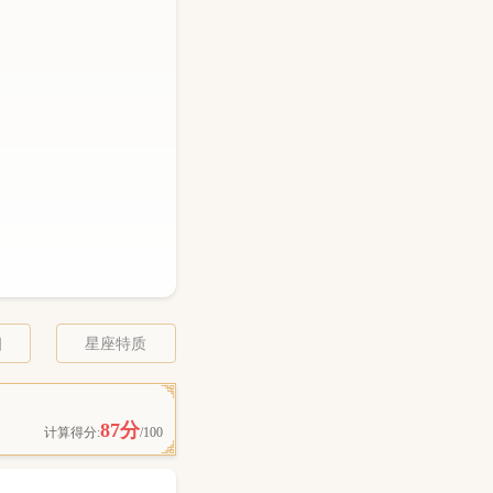
相
星座特质
87分
计算得分:
/100