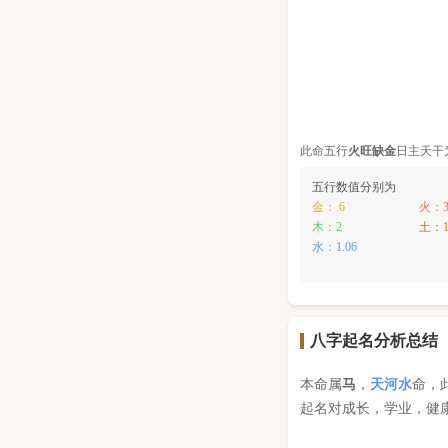
此命五行
火
旺缺
金
日主天干
五行数值分别为
金：.6
火：3
木：2
土：1
水：1.06
八字起名分析总结
本命属
马
，
天河水
命，
起名对成长，学业，健