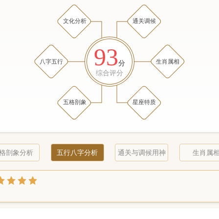
文化分析
通关调候
93
八字五行
生肖属相
分
综合评分
五格剖象
星座特质
格剖象分析
五行八字分析
通关与调候用神
生肖属