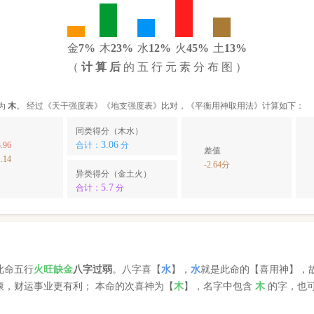
金
7%
木
23%
水
12%
火
45%
土
13%
（
计 算 后
的 五 行 元 素 分 布 图 ）
为
木
。 经过《天干强度表》《地支强度表》比对，《平衡用神取用法》计算如下：
同类得分（木水）
3.06
.96
合计：
分
差值
.14
-2.64分
异类得分（金土火）
5.7
合计：
分
此命五行
火
旺缺
金
八字过弱
。八字喜【
水
】，
水
就是此命的【喜用神】，
康，财运事业更有利； 本命的次喜神为【
木
】，名字中包含
木
的字，也