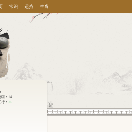
历
常识
运势
生肖
ā
笔画：14
五行：
木