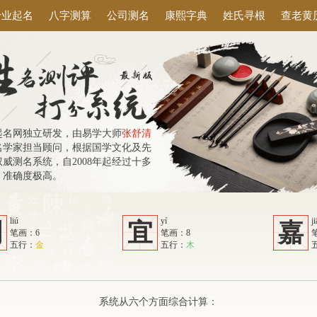
专业起名
八字测算
公司测名
康熙字典
姓氏寻根
查老黄
起名网独立研发，由易学大师
张舒清
名学家担当顾问，根据国学文化及先
威测名系统，自2008年起经过十多
，准确度极高。
liú
yí
ji
刘
宜
嘉
笔画：6
笔画：8
五行：
金
五行：
木
系统从六个方面综合计算：