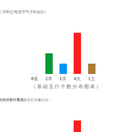
八字时已考虑节气子时划分）
0
金
2
木
1
水
4
火
1
土
（ 基 础 五 行 个 数 分 布 图 表 ）
比对分析计算后
的五行元素占比：