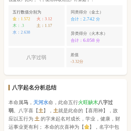
本命属
马
，
天河水
命，此命五行
火
旺缺
木
八字过
弱
。八字喜【
土
】，
土
就是此命的【喜用神】，故
应以五行为
土
的字来起名对成长，学业，健康，财
运事业更有利； 本命的次喜神为【
金
】，名字中包
含
金
的字，也可以改善运势。
刘上恩
，您的姓名五行分别为：
金
金
土
；您的姓名
中
含有喜用神，且名字中不含克喜神
；您的姓名中
含有次喜用神
；您的姓名中
不存在相邻名克姓
问题
；您的姓名中
不存在相邻名互克
问题。故您的姓名
八字命理分析得分为：
98
分。
小提示：
同类和异类得分基本相同时，五行阴阳较平衡，一生
较顺利。当同类和异类得分相差过大时，八字过强或过弱，一
生起伏较大。在起名时，就需要观察八字需要什么用神（喜
神），然后在名字当中加入相应五行属性的字即可。
版权所有©2025 中华起名网