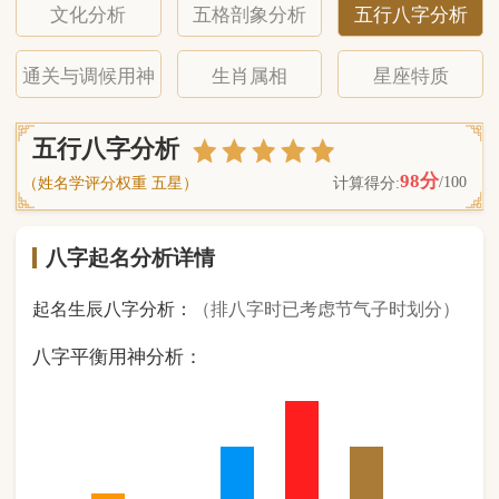
八字起名分析详情
起名生辰八字分析：
（排八字时已考虑节气子时划分）
八字平衡用神分析：
1
金
0
木
2
水
3
火
2
土
（ 基 础 五 行 个 数 分 布 图 表 ）
经《天干地支强度表》诸表
比对分析计算后
的五行元素占比：