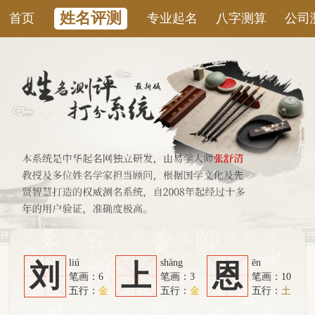
姓名评测
首页
专业起名
八字测算
公司测名
康
liú
shàng
ēn
刘
上
恩
笔画：6
笔画：3
笔画：10
五行：
金
五行：
金
五行：
土
系统从六个方面综合计算：