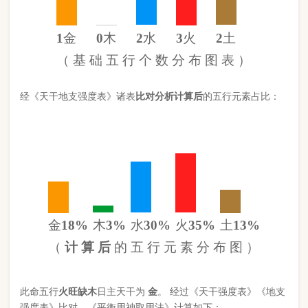
金
18%
木
3%
水
30%
火
35%
土
13%
（
计 算 后
的 五 行 元 素 分 布 图 ）
此命五行
火
旺缺
木
日主天干为
金
。 经过《天干强度表》《地支
强度表》比对，《平衡用神取用法》计算如下：
五行数值分别为
同类得分（金土）
2.742
金：1.572
火：3.12
合计：
分
木：.3
土：1.17
水：2.638
异类得分（火木水）
6.058
合计：
分
差值
八字过弱
-3.32分
八字起名分析总结