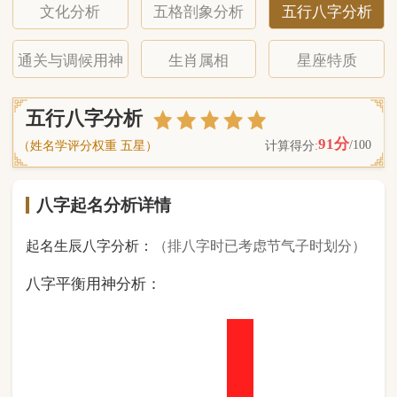
八字起名分析详情
起名生辰八字分析：
（排八字时已考虑节气子时划分）
八字平衡用神分析：
1
金
1
木
1
水
5
火
0
土
（ 基 础 五 行 个 数 分 布 图 表 ）
经《天干地支强度表》诸表
比对分析计算后
的五行元素占比：