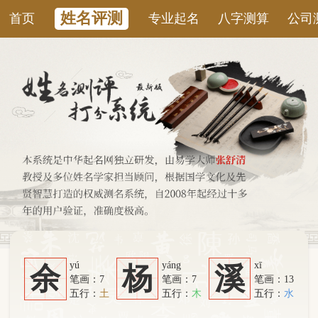
姓名评测
首页
专业起名
八字测算
公司测名
康
yú
yáng
xī
余
杨
溪
笔画：7
笔画：7
笔画：13
五行：
土
五行：
木
五行：
水
系统从六个方面综合计算：