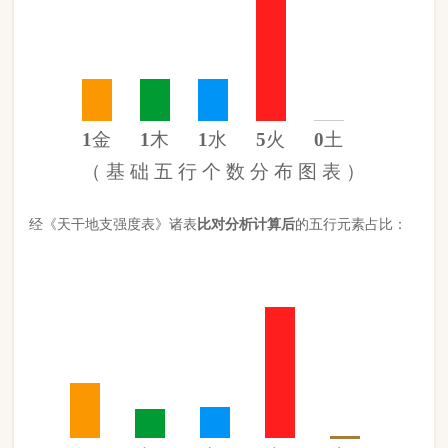
金
22%
木
11%
水
12%
火
54%
土
0%
（
计 算 后
的 五 行 元 素 分 布 图 ）
此命五行
火
旺缺
土
日主天干为
木
。 经过《天干强度表》《地支
强度表》比对，《平衡用神取用法》计算如下：
五行数值分别为
同类得分（木水）
2.06
金：1.96
火：4.8
合计：
分
木：1
土：0
水：1.06
异类得分（金土火）
6.76
合计：
分
差值
八字过弱
-4.70分