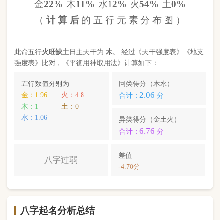
八字起名分析总结
本命属
马
，
天河水
命，此命五行
火
旺缺
土
八字过
弱
。八字喜【
木
】，
木
就是此命的【喜用神】，故
应以五行为
木
的字来起名对成长，学业，健康，财
运事业更有利； 本命的次喜神为【
水
】，名字中包
含
水
的字，也可以改善运势。
余杨溪
，您的姓名五行分别为：
土
木
水
；您的姓名
中
含有喜用神，且名字中不含克喜神
；您的姓名中
含有次喜用神
；您的姓名中
存在相邻名克姓
问题 ；
您的姓名中
不存在相邻名互克
问题。故您的姓名八
字命理分析得分为：
91
分。
小提示：
同类和异类得分基本相同时，五行阴阳较平衡，一生
较顺利。当同类和异类得分相差过大时，八字过强或过弱，一
生起伏较大。在起名时，就需要观察八字需要什么用神（喜
神），然后在名字当中加入相应五行属性的字即可。