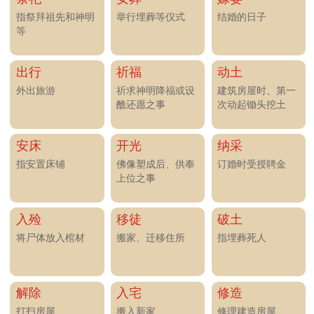
解除
入宅
修造
打扫房屋
搬入新家
修理建造房屋
栽种
开市
移柩
种植作物
商店开张营业
移动棺材
订盟
拆卸
立卷
订婚仪式的一种、
拆毁房屋
订立各种契约互相
俗称小聘
买卖之事
交易
求嗣
上梁
订立各种契约互相
向神明祈求后代
给房屋装上大梁
买卖之事
冠笄
起基
斋醮
男女年满二十岁所
建筑时、第一次动
庙宇建醮前需举行