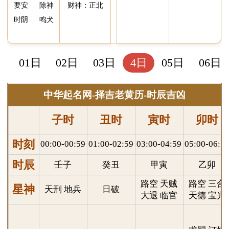
中华起名网-择吉老黄历-时辰吉凶
子时
丑时
寅时
卯时
辰时
时刻
00:00-00:59
01:00-02:59
03:00-04:59
05:00-06:59
07:00-08:5
时辰
壬子
癸丑
甲寅
乙卯
丙辰
路空 天贼
路空 三合
不遇 白虎
星神
天刑 地兵
日破
大退 临官
天德 宝光
进贵
祈福 求嗣
求嗣 订婚
订婚 嫁娶
嫁娶 求财
时宜
无
无
无
修造 入宅
开市 交易
开市 交易
安床
安葬
赴任 出行
祭祀 祈福
祭祀 祈福
赴任 词讼
日时相冲 诸
白虎须用 
时忌
斋醮 开光
斋醮 开光
修造 动土
事不宜
麟符制 否
赴任 出行
赴任 出行
诸事不宜
冲煞
冲马
冲羊
冲猴
冲鸡
冲狗