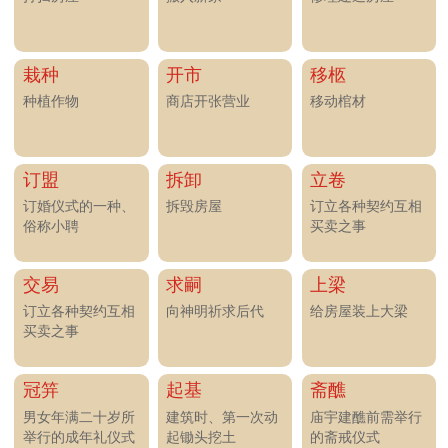
举行的成年礼仪式
起锄头挖土
的斋戒仪式
赴任
纳财
安门
购屋产业、进货、收帐、
走马上任
放置正门门框
收租、讨债、贷款、五谷
入仓等。
修坟
挂匾
修理坟墓
悬挂招牌或各种匾
额
版权所有©2026 中华起名网