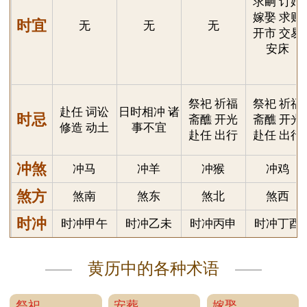
煞方
煞南
煞东
煞北
煞西
煞南
时冲
时冲甲午
时冲乙未
时冲丙申
时冲丁酉
时冲戊戍
黄历中的各种术语
祭祀
安葬
嫁娶
指祭拜祖先和神明
举行埋葬等仪式
结婚的日子
等
出行
祈福
动土
外出旅游
祈求神明降福或设
建筑房屋时、第一
醮还愿之事
次动起锄头挖土
安床
开光
纳采
指安置床铺
佛像塑成后、供奉
订婚时受授聘金
上位之事
入殓
移徒
破土
将尸体放入棺材
搬家、迁移住所
指埋葬死人