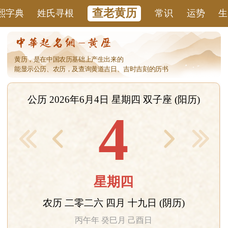
查老黄历
熙字典
姓氏寻根
常识
运势
生肖
黄历，是在中国农历基础上产生出来的
能显示公历、农历，及查询黄道吉日、吉时吉刻的历书
公历 2026年6月4日 星期四 双子座 (阳历)
4
< 前1月
后1月 >
星期四
农历 二零二六 四月 十九日 (阴历)
丙午年 癸巳月 己酉日
彭祖百忌:己不破券二比并亡 酉不宴客醉坐颠狂