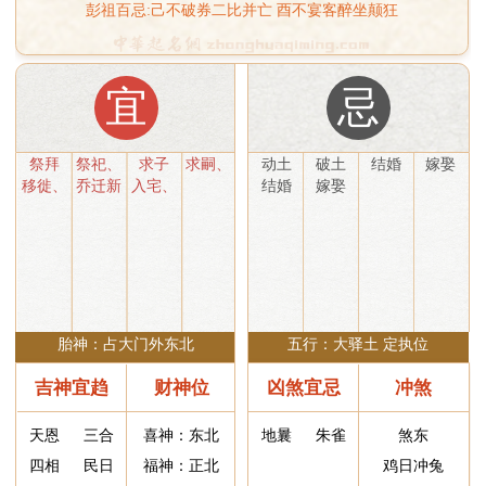
宜
忌
祭拜
祭祀、
求子
求嗣、
动土
破土
结婚
嫁娶
祈福、
安机
移徙、
乔迁新
入宅、
结婚
嫁娶
祈祷、
械、纳
搬迁新
居
安机
斋醮、
畜、搬
宅
械、塑
生子
家
绘、开
光、起
基、竖
柱、上
梁、作
胎神：占大门外东北
五行：大驿土 定执位
灶、安
门、安
吉神宜趋
财神位
凶煞宜忌
冲煞
香、出
火、盖
屋、启
天恩
三合
喜神：东北
地曩
朱雀
煞东
钻、安
四相
民日
福神：正北
鸡日冲兔
葬
要安
除神
财神：正北
时阴
鸣犬
日
01日
02日
03日
4日
05日
06日
07日