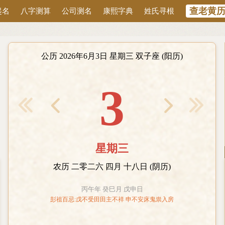
查老黄
起名
八字测算
公司测名
康熙字典
姓氏寻根
公历 2026年6月3日 星期三 双子座 (阳历)
3
< 前1月
后1月 >
星期三
农历 二零二六 四月 十八日 (阴历)
丙午年 癸巳月 戊申日
彭祖百忌:戊不受田田主不祥 申不安床鬼祟入房