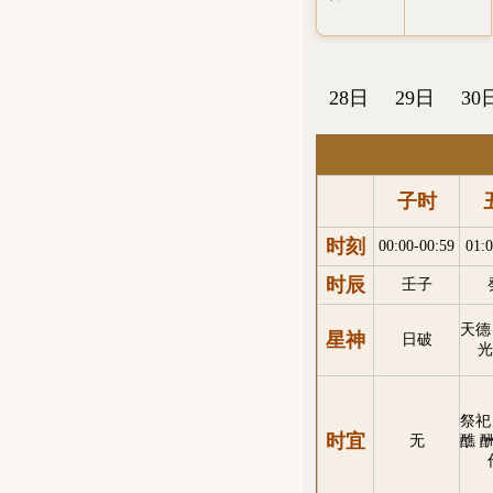
28日
29日
30
子时
时刻
00:00-00:59
01:0
时辰
壬子
天德
星神
日破
光
祭祀
时宜
无
醮 