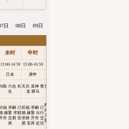
07日
08日
09日
未时
申时
酉时
戌时
亥时
子
13:00-14:59
15:00-16:59
17:00-18:59
19:00-20:59
21:00-22:59
23:00-23
己未
庚申
辛酉
壬戌
癸亥
甲子
勾陈 六合 长
天兵 喜神 青
贵人 天赦 明
六戊 雷兵 三
大退 禄贵 左
天刑 
生
龙 驿马
堂 贪狼
合 右弼
辅
祭祀 祈福 酬
祈福 求嗣 订
祈福 求嗣 订
订婚 嫁娶 出
神 出行 求财
祈福 求嗣 出
婚 嫁娶 求财
婚 嫁娶 出行
行 求财 开市
见贵 订婚 嫁
行 求财 嫁娶
无
开市 交易 安
求财 开市 交
交易 安床 赴
娶 修造 安葬
赴任 见贵
床
易 安床 赴任
任 见贵
青龙 赴任