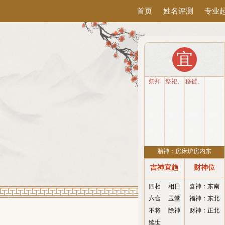
首页
姓名评测
专业
宜
祭拜
祭祀、
移徙、
沐浴、
破土、
搬家
安葬、
扫舍、
平治道
涂
胎神：房床炉房内东
吉神宜趋
财神位
四相
相日
喜神：东南
六合
玉堂
福神：东北
不将
除神
财神：正北
续世