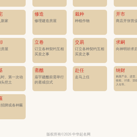
宅
修造
栽种
开市
入新家
修理建造房屋
种植作物
商店开张营
卸
立卷
交易
求嗣
毁房屋
订立各种契约互相
订立各种契约互相
向神明祈求
买卖之事
买卖之事
基
斋醮
赴任
纳财
购屋产业、进货
筑时、第一次动
庙宇建醮前需举行
走马上任
收租、讨债、贷
锄头挖土
的斋戒仪式
入仓等。
匾
挂招牌或各种匾
版权所有©2026 中华起名网