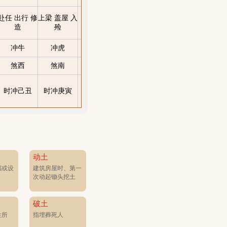
赴任 出行 修
上梁 盖屋 入
祈福 求嗣 乘
开光 修造 安
赴任 词讼
无
造
殓
船
葬
造 动
冲牛
冲虎
冲兔
冲龙
冲蛇
冲马
煞西
煞南
煞东
煞北
煞西
煞南
时冲己丑
时冲庚寅
时冲辛卯
时冲壬辰
时冲癸巳
时冲甲
动土
福或设
建筑房屋时、第一
次动起锄头挖土
破土
住所
指埋葬死人