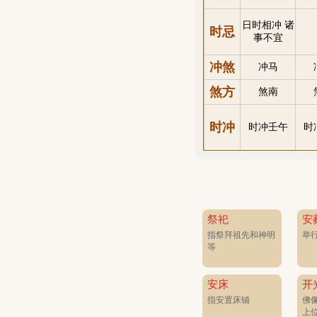
日时相冲 诸
时忌
事不宜
冲煞
冲马
煞方
煞南
时冲
时冲壬午
时
祭祀
安
指祭拜祖先和神明
举
等
安床
开
指安置床铺
佛
上