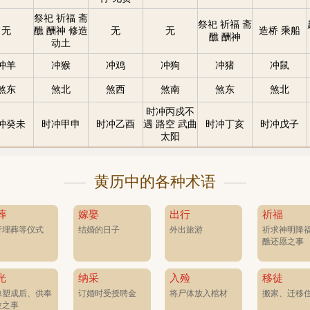
祭祀 祈福 斋
祭祀 祈福 斋
无
醮 酬神 修造
无
无
造桥 乘船
醮 酬神
动土
冲羊
冲猴
冲鸡
冲狗
冲猪
冲鼠
煞东
煞北
煞西
煞南
煞东
煞北
时冲丙戍不
冲癸未
时冲甲申
时冲乙酉
遇 路空 武曲
时冲丁亥
时冲戊子
太阳
黄历中的各种术语
葬
嫁娶
出行
祈福
行埋葬等仪式
结婚的日子
外出旅游
祈求神明降
醮还愿之事
光
纳采
入殓
移徒
像塑成后、供奉
订婚时受授聘金
将尸体放入棺材
搬家、迁移
位之事