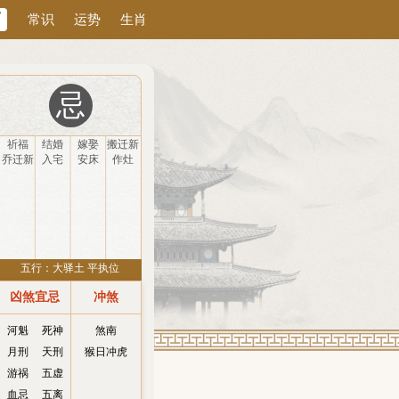
历
常识
运势
生肖
忌
祈福
结婚
嫁娶
搬迁新
宅
乔迁新
入宅
安床
作灶
居
五行：大驿土 平执位
凶煞宜忌
冲煞
河魁
死神
煞南
月刑
天刑
猴日冲虎
游祸
五虚
血忌
五离