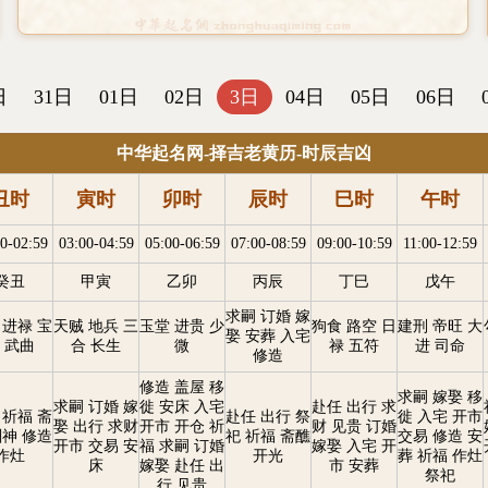
日
31日
01日
02日
3日
04日
05日
06日
中华起名网-择吉老黄历-时辰吉凶
丑时
寅时
卯时
辰时
巳时
午时
0-02:59
03:00-04:59
05:00-06:59
07:00-08:59
09:00-10:59
11:00-12:59
癸丑
甲寅
乙卯
丙辰
丁巳
戊午
求嗣 订婚 嫁
 进禄 宝
天贼 地兵 三
玉堂 进贵 少
狗食 路空 日
建刑 帝旺 大
娶 安葬 入宅
 武曲
合 长生
微
禄 五符
进 司命
修造
修造 盖屋 移
求嗣 嫁娶 移
求嗣 订婚 嫁
徙 安床 入宅
赴任 出行 求
 祈福 斋
赴任 出行 祭
徙 入宅 开市
娶 出行 求财
开市 开仓 祈
财 见贵 订婚
酬神 修造
祀 祈福 斋醮
交易 修造 安
开市 交易 安
福 求嗣 订婚
嫁娶 入宅 开
作灶
开光
葬 祈福 作灶
床
嫁娶 赴任 出
市 安葬
祭祀
行 见贵