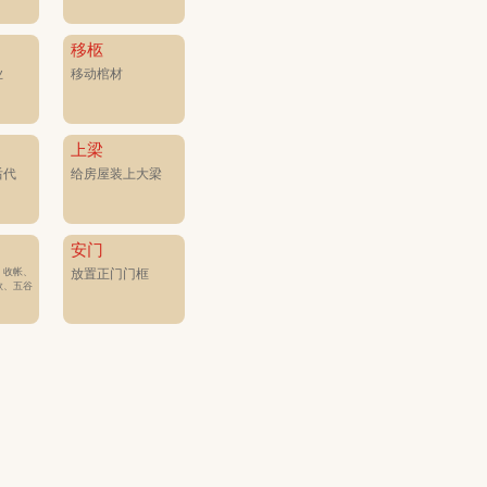
移柩
业
移动棺材
上梁
后代
给房屋装上大梁
安门
、收帐、
放置正门门框
款、五谷