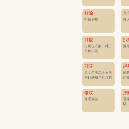
解除
入
打扫房屋
搬
订盟
拆
订婚仪式的一种、
拆
俗称小聘
冠笄
起
男女年满二十岁所
建
举行的成年礼仪式
起
修坟
挂
修理坟墓
悬
额